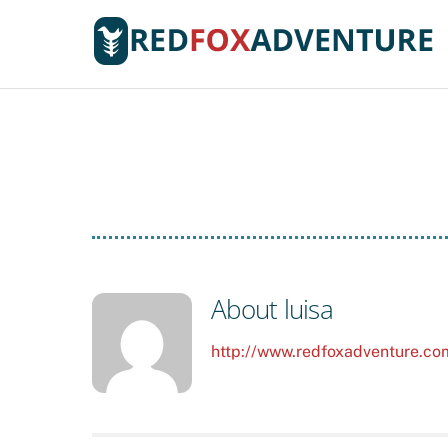
Skip
to
content
About
luisa
http://www.redfoxadventure.co