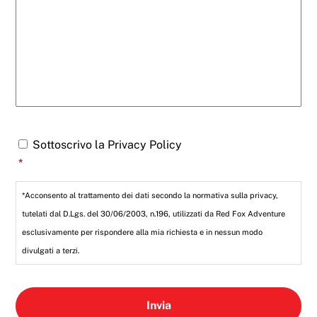
p
p
a
o
r
d
t
e
e
l
n
l
z
'
a
a
*
r
t
C
Sottoscrivo la Privacy Policy
i
o
c
*
n
o
s
l
e
*Acconsento al trattamento dei dati secondo la normativa sulla privacy,
o
n
tutelati dal D.Lgs. del 30/06/2003, n.196, utilizzati da Red Fox Adventure
s
esclusivamente per rispondere alla mia richiesta e in nessun modo
o
*
divulgati a terzi.