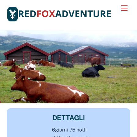
Skip
Men
to
content
DETTAGLI
6giorni /5 notti