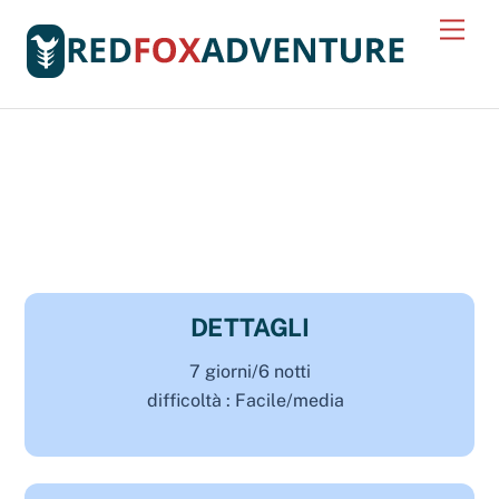
Skip
Men
to
content
DETTAGLI
7 giorni/6 notti
difficoltà : Facile/media