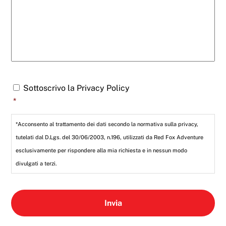
r
d
t
e
e
l
n
l
z
'
a
a
*
r
t
C
Sottoscrivo la Privacy Policy
i
o
c
*
n
o
s
l
e
*Acconsento al trattamento dei dati secondo la normativa sulla privacy,
o
n
tutelati dal D.Lgs. del 30/06/2003, n.196, utilizzati da Red Fox Adventure
s
esclusivamente per rispondere alla mia richiesta e in nessun modo
o
*
divulgati a terzi.