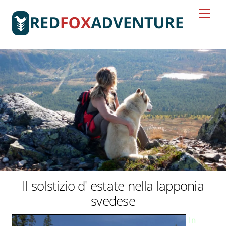
Skip
Men
to
content
Il solstizio d' estate nella lapponia
svedese
In