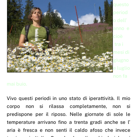
questo
period
o dell’
anno e
cioè
tra i
mesi di
giugno
e luglio
non fa
mai buio.
Vivo questi periodi in uno stato di iperattività. Il mio
corpo non si rilassa completamente, non si
predispone per il riposo. Nelle giornate di sole le
temperature arrivano fino a trenta gradi anche se l’
aria è fresca e non senti il caldo afoso che invece