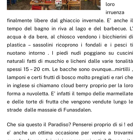
loro
irruenza
finalmente libere dal ghiaccio invernale. E’ anche il
tempo del bagno in riva al lago e del barbecue. L’
acqua è da bere, al chiosco vendono i bicchierini di
plastica – sassolini ricoprono i fondali e i pesci ti
nuotano intorno . I piedi nudi poggiano su cuscini
naturali fatti di muschio e licheni dalle varie tonalità
spessi 15 – 20 cm. Le bacche sono ovunque…mirtilli ,
lamponi e certi frutti di bosco molto pregiati e rari che
in inglese si chiamano cloud berry proprio per la loro
forma a nuvoletta. E’ infatti il tempo delle marmellate
e delle torte di frutta che vengono vendute lungo le
strade dalle massaie di Funasdalen.
Che sia questo il Paradiso? Penserei proprio di si ! ed
e’ anche un ottima occasione per venire a trovarmi