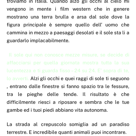
troviamo in Italia. Quando alzo gli occhi al cielo mi
vengono in mente i film western che in genere
mostrano una terra brulla e arsa dal sole dove la
figura principale è sempre quello dell’ uomo che
cammina in mezzo a paesaggi desolati e il sole sta li a
guardarlo implacabilmente.
Il sole qui non conosce mezze misure, se decide di
affacciarsi per quella giornata mostra tutta la sua
lucentezza e ti guarda fisso – 24 su 24. E’ sopra di te,
lo avverti.
Alzi gli occhi e quei raggi di sole ti seguono
, entrano dalle finestre si fanno spazio tra le fessure,
tra le pieghe delle tende. Il risultato è che
difficilmente riesci a riposare e sembra che le tue
gambe ed i tuoi piedi abbiano vita autonoma.
La strada al crepuscolo somiglia ad un paradiso
terrestre. E incredibile quanti animali puoi incontrare.