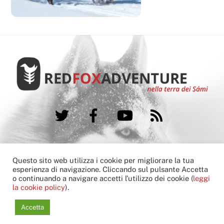
Twitter
Facebook
YouTube
RSS
FAQ
Booking condition
Cookie Policy
Questo sito web utilizza i cookie per migliorare la tua
Contatti
esperienza di navigazione. Cliccando sul pulsante Accetta
o continuando a navigare accetti l’utilizzo dei cookie (
leggi
Copyright © 2013-2022 Red Fox Adventure
la cookie policy
).
another
hivesoft
G
l
o
c
a
l
Communications
solution
Accetta