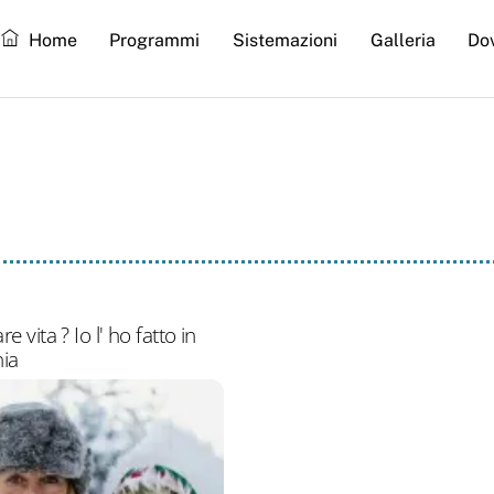
Home
Programmi
Sistemazioni
Galleria
Do
svezia
e vita ? Io l' ho fatto in
ia