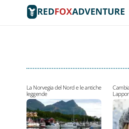
Skip
to
content
La Norvegia del Nord e le antiche
Cambiar
leggende
Lappon