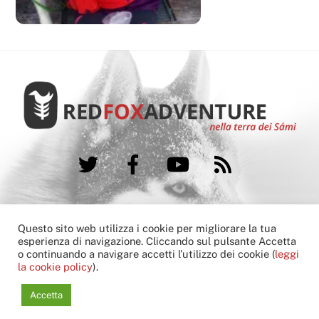
Twitter
Facebook
YouTube
RSS
FAQ
Booking condition
Cookie Policy
Questo sito web utilizza i cookie per migliorare la tua
Contatti
esperienza di navigazione. Cliccando sul pulsante Accetta
o continuando a navigare accetti l’utilizzo dei cookie (
leggi
Copyright © 2013-2022 Red Fox Adventure
la cookie policy
).
another
hivesoft
G
l
o
c
a
l
Communications
solution
Accetta