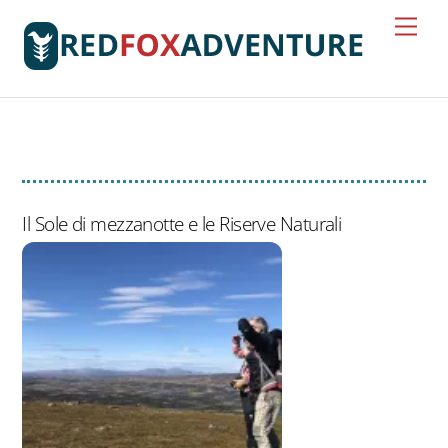
Skip
Men
to
content
Rogen Nature Reserve
Il Sole di mezzanotte e le Riserve Naturali