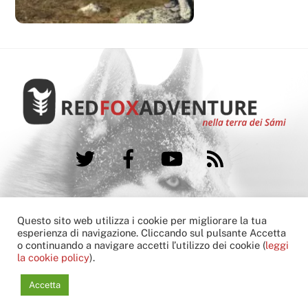
Twitter
Facebook
YouTube
RSS
FAQ
Booking condition
Cookie Policy
Questo sito web utilizza i cookie per migliorare la tua
Contatti
esperienza di navigazione. Cliccando sul pulsante Accetta
o continuando a navigare accetti l’utilizzo dei cookie (
leggi
Copyright © 2013-2022 Red Fox Adventure
la cookie policy
).
another
hivesoft
G
l
o
c
a
l
Communications
solution
Accetta