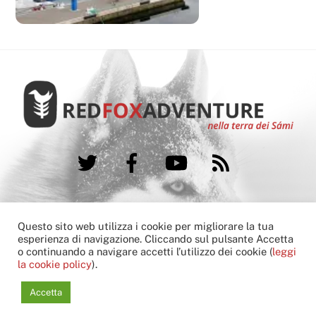
Twitter
Facebook
YouTube
RSS
FAQ
Booking condition
Cookie Policy
Questo sito web utilizza i cookie per migliorare la tua
Contatti
esperienza di navigazione. Cliccando sul pulsante Accetta
o continuando a navigare accetti l’utilizzo dei cookie (
leggi
Copyright © 2013-2022 Red Fox Adventure
la cookie policy
).
another
hivesoft
G
l
o
c
a
l
Communications
solution
Accetta