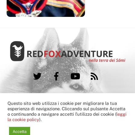
Twitter
Facebook
YouTube
RSS
FAQ
Booking condition
Cookie Policy
Questo sito web utilizza i cookie per migliorare la tua
Contatti
esperienza di navigazione. Cliccando sul pulsante Accetta
o continuando a navigare accetti l’utilizzo dei cookie (
leggi
Copyright © 2013-2022 Red Fox Adventure
la cookie policy
).
another
hivesoft
G
l
o
c
a
l
Communications
solution
Accetta