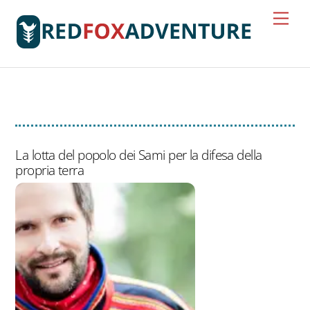
Skip
Men
to
content
miniere di rame
La lotta del popolo dei Sami per la difesa della
propria terra