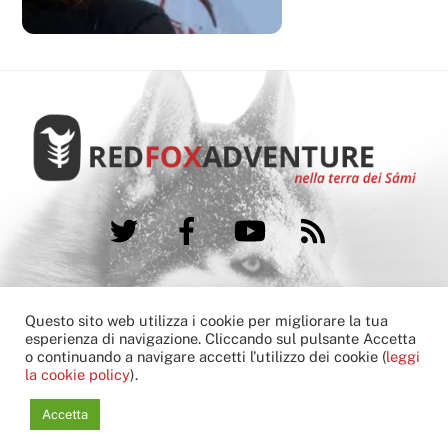
Twitter
Facebook
YouTube
RSS
FAQ
Booking condition
Cookie Policy
Questo sito web utilizza i cookie per migliorare la tua
Contatti
esperienza di navigazione. Cliccando sul pulsante Accetta
o continuando a navigare accetti l’utilizzo dei cookie (
leggi
Copyright © 2013-2022 Red Fox Adventure
la cookie policy
).
another
hivesoft
G
l
o
c
a
l
Communications
solution
Accetta