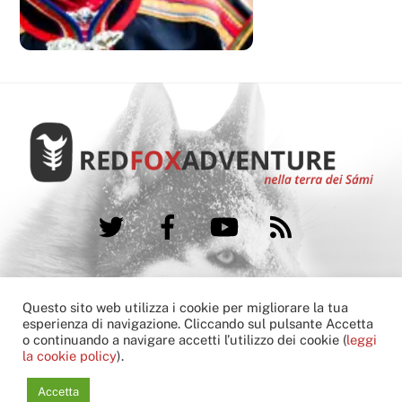
Twitter
Facebook
YouTube
RSS
FAQ
Booking condition
Cookie Policy
Questo sito web utilizza i cookie per migliorare la tua
Contatti
esperienza di navigazione. Cliccando sul pulsante Accetta
o continuando a navigare accetti l’utilizzo dei cookie (
leggi
Copyright © 2013-2022 Red Fox Adventure
la cookie policy
).
another
hivesoft
G
l
o
c
a
l
Communications
solution
Accetta