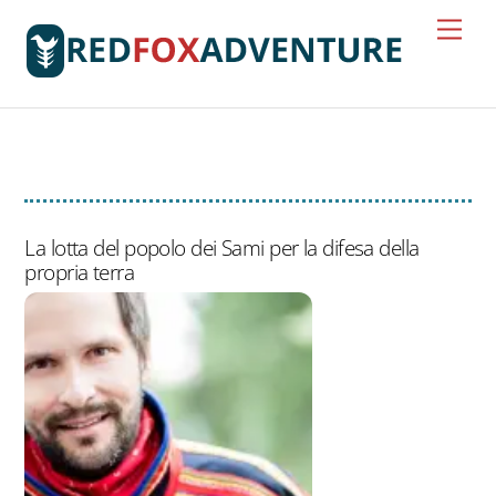
Skip
Men
to
content
inquinamento
La lotta del popolo dei Sami per la difesa della
propria terra