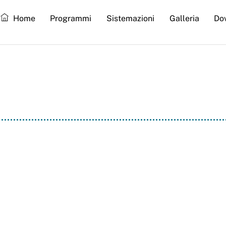
Home
Programmi
Sistemazioni
Galleria
Do
petizione cani da sl