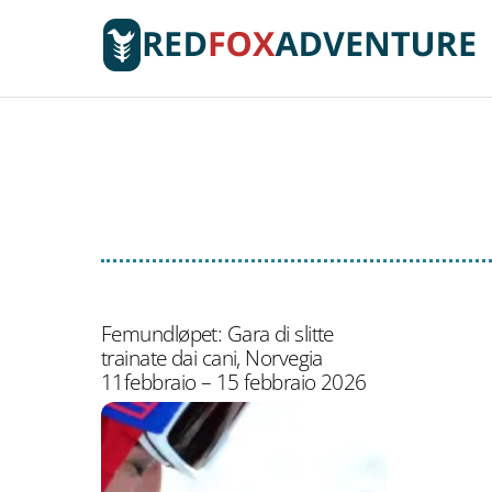
Skip
to
content
com
Femundløpet: Gara di slitte
trainate dai cani, Norvegia
11febbraio – 15 febbraio 2026