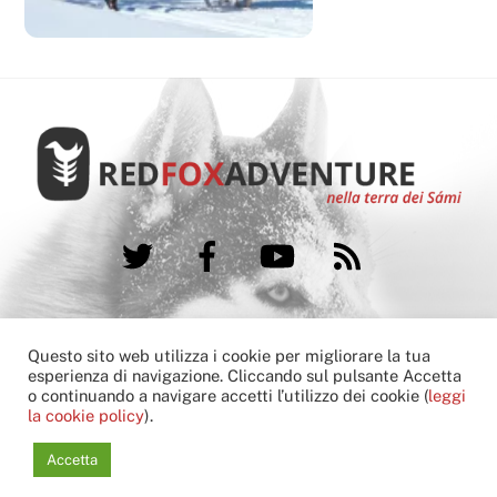
Twitter
Facebook
YouTube
RSS
FAQ
Booking condition
Cookie Policy
Questo sito web utilizza i cookie per migliorare la tua
Contatti
esperienza di navigazione. Cliccando sul pulsante Accetta
o continuando a navigare accetti l’utilizzo dei cookie (
leggi
Copyright © 2013-2022 Red Fox Adventure
la cookie policy
).
another
hivesoft
G
l
o
c
a
l
Communications
solution
Accetta