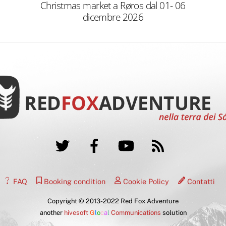
Christmas market a Røros dal 01- 06
dicembre 2026
Twitter
Facebook
YouTube
RSS
FAQ
Booking condition
Cookie Policy
Contatti
Copyright © 2013-2022 Red Fox Adventure
another
hivesoft
G
l
o
c
a
l
Communications
solution